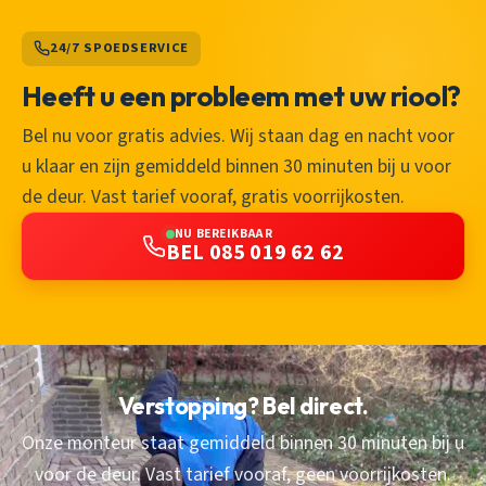
24/7 SPOEDSERVICE
Heeft u een probleem met uw riool?
Bel nu voor gratis advies. Wij staan dag en nacht voor
u klaar en zijn gemiddeld binnen 30 minuten bij u voor
de deur. Vast tarief vooraf, gratis voorrijkosten.
NU BEREIKBAAR
BEL 085 019 62 62
Verstopping? Bel direct.
Onze monteur staat gemiddeld binnen 30 minuten bij u
voor de deur. Vast tarief vooraf, geen voorrijkosten.