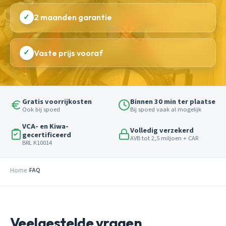
✓
2 maanden garantie
✓
Vaste prijs vooraf
Gratis voorrijkosten
Binnen 30 min ter plaatse
Ook bij spoed
Bij spoed vaak al mogelijk
VCA- en Kiwa-
Volledig verzekerd
gecertificeerd
AVB tot 2,5 miljoen + CAR
BRL K10014
Home
FAQ
Veelgestelde vragen