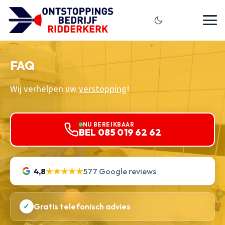
FAQ
Wij verhelpen uw
verstopping
!
NU BEREIKBAAR
BEL 085 019 62 62
4,8
★★★★★
577 Google reviews
✓
Gratis telefonisch advies